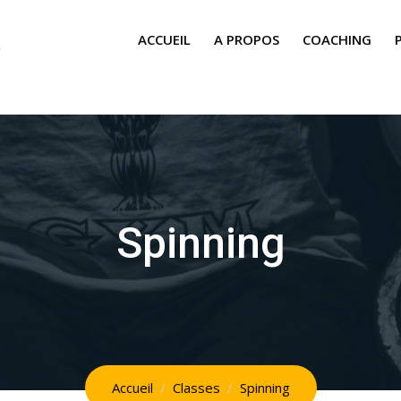
ACCUEIL
A PROPOS
COACHING
Spinning
Accueil
Classes
Spinning