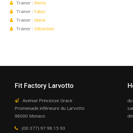
Trainer :
Remo
Trainer :
Fabio
Trainer :
Marie
Trainer :
Sébastien
Fit Factory Larvotto
H
Avenue Princesse Grace
du
Promenade inférieure du Larvotto
sa
98000 Monaco
di
(00 377) 97 98 15 93