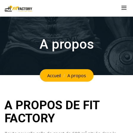
Skip
to
content
A propos
Accueil
A propos
A PROPOS DE
FIT
FACTORY