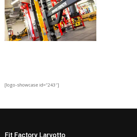
[logo-showcase id=”243″]
Fit Factory Larvotto